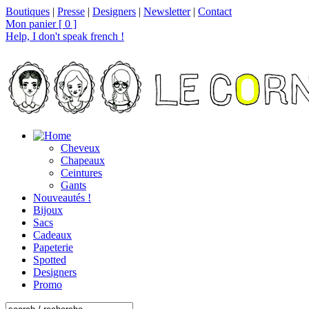
Boutiques
|
Presse
|
Designers
|
Newsletter
|
Contact
Mon panier [ 0 ]
Help, I don't speak french !
Cheveux
Chapeaux
Ceintures
Gants
Nouveautés !
Bijoux
Sacs
Cadeaux
Papeterie
Spotted
Designers
Promo