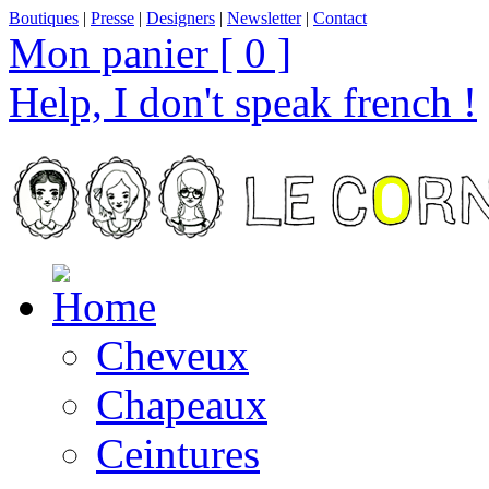
Boutiques
|
Presse
|
Designers
|
Newsletter
|
Contact
Mon panier [ 0 ]
Help, I don't speak french !
Cheveux
Chapeaux
Ceintures