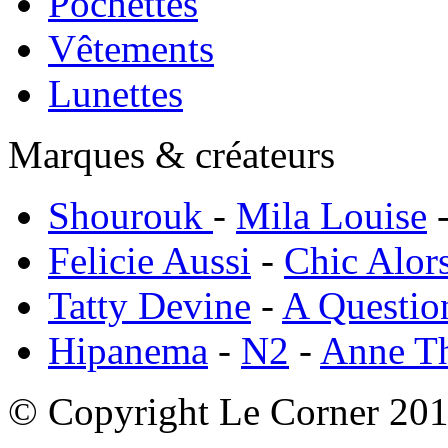
Pochettes
Vêtements
Lunettes
Marques & créateurs
Shourouk
-
Mila Louise
Felicie Aussi
-
Chic Alor
Tatty Devine
-
A Questio
Hipanema
-
N2
-
Anne T
© Copyright Le Corner 20