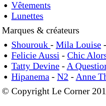
Vêtements
Lunettes
Marques & créateurs
Shourouk
-
Mila Louise
Felicie Aussi
-
Chic Alor
Tatty Devine
-
A Questio
Hipanema
-
N2
-
Anne T
© Copyright Le Corner 20