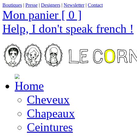
Boutiques
|
Presse
|
Designers
|
Newsletter
|
Contact
Mon panier [ 0 ]
Help, I don't speak french !
Cheveux
Chapeaux
Ceintures