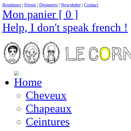
Boutiques
|
Presse
|
Designers
|
Newsletter
|
Contact
Mon panier [ 0 ]
Help, I don't speak french !
Cheveux
Chapeaux
Ceintures