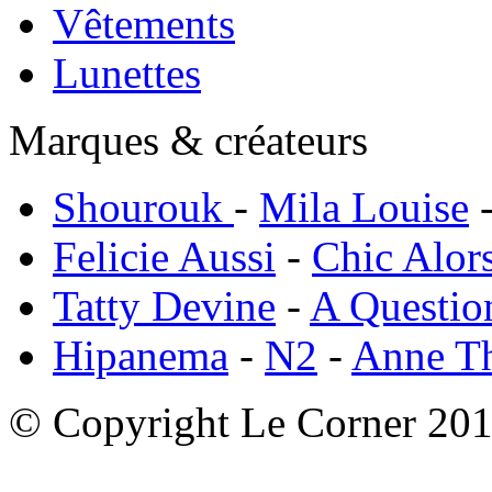
Vêtements
Lunettes
Marques & créateurs
Shourouk
-
Mila Louise
Felicie Aussi
-
Chic Alor
Tatty Devine
-
A Questio
Hipanema
-
N2
-
Anne T
© Copyright Le Corner 20