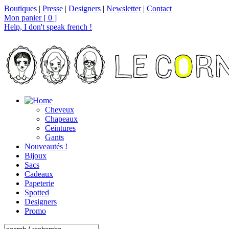
Boutiques
|
Presse
|
Designers
|
Newsletter
|
Contact
Mon panier [ 0 ]
Help, I don't speak french !
Cheveux
Chapeaux
Ceintures
Gants
Nouveautés !
Bijoux
Sacs
Cadeaux
Papeterie
Spotted
Designers
Promo