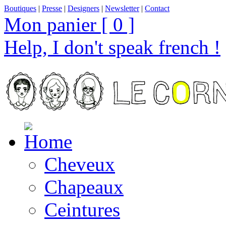
Boutiques
|
Presse
|
Designers
|
Newsletter
|
Contact
Mon panier [ 0 ]
Help, I don't speak french !
Cheveux
Chapeaux
Ceintures