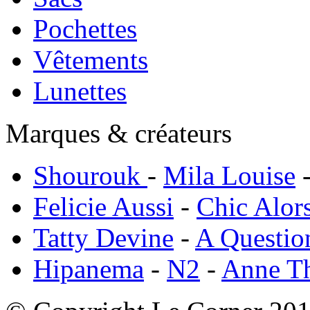
Pochettes
Vêtements
Lunettes
Marques & créateurs
Shourouk
-
Mila Louise
Felicie Aussi
-
Chic Alor
Tatty Devine
-
A Questio
Hipanema
-
N2
-
Anne T