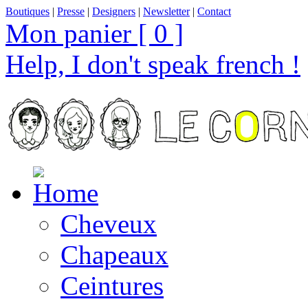
Boutiques
|
Presse
|
Designers
|
Newsletter
|
Contact
Mon panier [ 0 ]
Help, I don't speak french !
Cheveux
Chapeaux
Ceintures