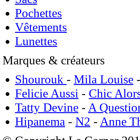
Pochettes
Vêtements
Lunettes
Marques & créateurs
Shourouk
-
Mila Louise
Felicie Aussi
-
Chic Alor
Tatty Devine
-
A Questio
Hipanema
-
N2
-
Anne T