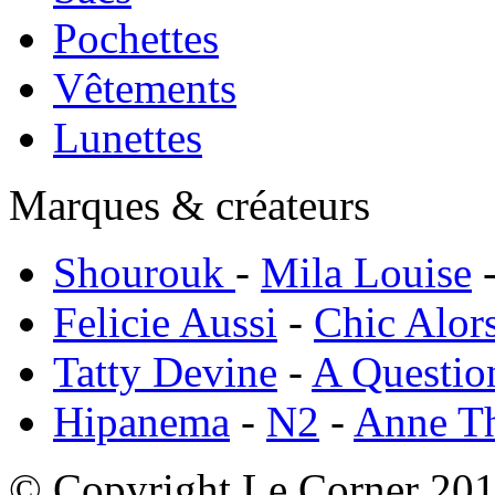
Pochettes
Vêtements
Lunettes
Marques & créateurs
Shourouk
-
Mila Louise
Felicie Aussi
-
Chic Alor
Tatty Devine
-
A Questio
Hipanema
-
N2
-
Anne T
© Copyright Le Corner 20