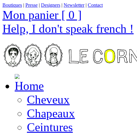
Boutiques
|
Presse
|
Designers
|
Newsletter
|
Contact
Mon panier [ 0 ]
Help, I don't speak french !
Cheveux
Chapeaux
Ceintures