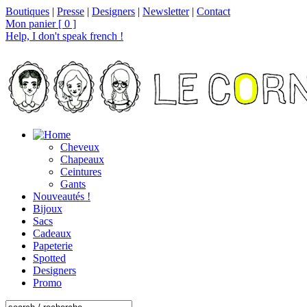
Boutiques
|
Presse
|
Designers
|
Newsletter
|
Contact
Mon panier [ 0 ]
Help, I don't speak french !
Cheveux
Chapeaux
Ceintures
Gants
Nouveautés !
Bijoux
Sacs
Cadeaux
Papeterie
Spotted
Designers
Promo