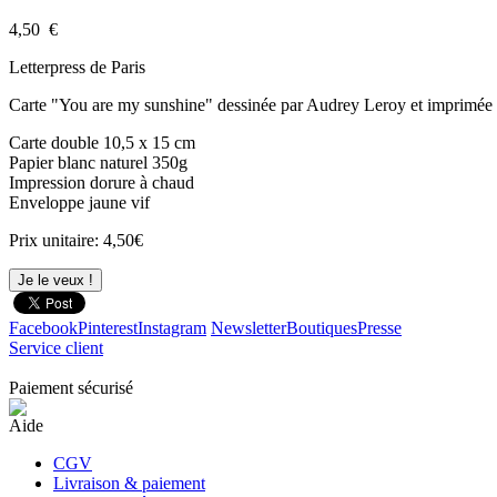
4,50
€
Letterpress de Paris
Carte "You are my sunshine" dessinée par Audrey Leroy et imprimée 
Carte double 10,5 x 15 cm
Papier blanc naturel 350g
Impression dorure à chaud
Enveloppe jaune vif
Prix unitaire: 4,50€
Je le veux !
Facebook
Pinterest
Instagram
Newsletter
Boutiques
Presse
Service client
Paiement sécurisé
Aide
CGV
Livraison & paiement